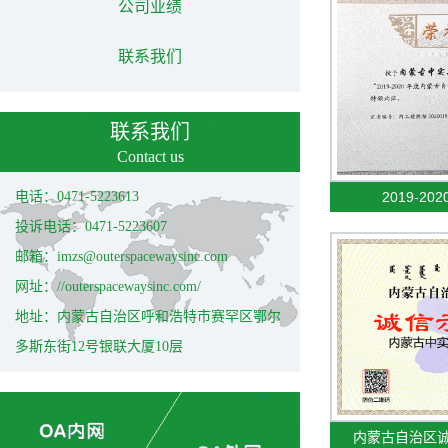
公司业绩
联系我们
联系我们
Contact us
电话：0471-5223613
2019-2
投诉电话：0471-5223607
邮箱：imzs@outerspacewaysinc.com
网址：//outerspacewaysinc.com/
地址：内蒙古自治区呼和浩特市赛罕区鄂尔
多斯东街12号银联大厦10层
内蒙古自治区