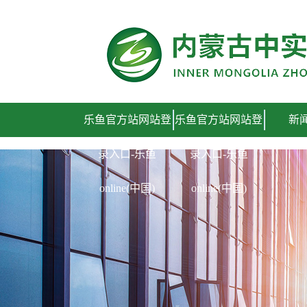
乐鱼官方站网站登录入口
乐鱼官方站网站登
乐鱼官方站网站登
新
录入口-乐鱼
录入口-乐鱼
online(中国)
online(中国)