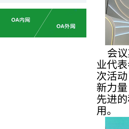
会议
业代表
次活动
新力量
先进的
用。