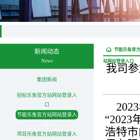
节能乐鱼官
新闻动态
News
站网站登录入口
我司参
集团新闻
招标乐鱼官方站网站登录入
2023
口
节能乐鱼官方站网站登录入
“
2023
口
浩特市
项目乐鱼官方站网站登录入