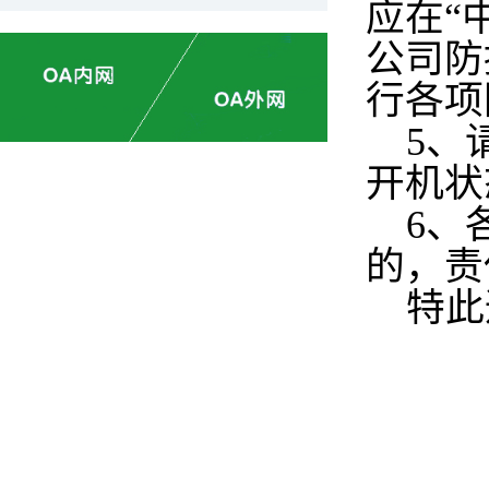
应在“
公司防
行各项
5
、
开机状
6
、
的，责
特此