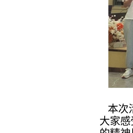
本次
大家感