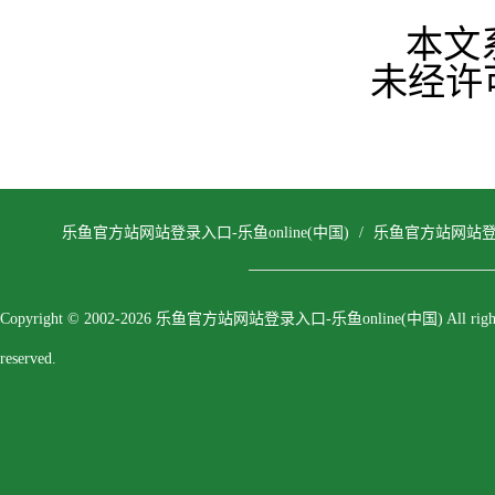
本文
未经许
乐鱼官方站网站登录入口-乐鱼online(中国)
/
乐鱼官方站网站登录
Copyright © 2002-2026 乐鱼官方站网站登录入口-乐鱼online(中国) All righ
reserved.