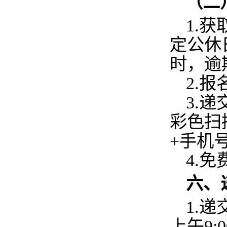
（二
1.
获
定公休日
时，逾
2.
报名
3.
递
彩色扫
+手机
4.
免
六、
1.
递
上午9: