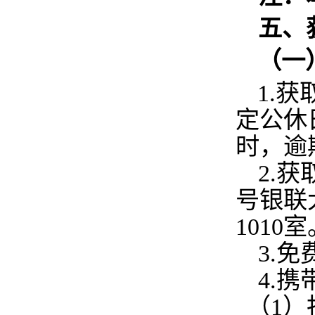
五、
（一
1.
获
定公休日
时，逾
2.
获
号银联
1010室
3.
免
4.
携
（1）