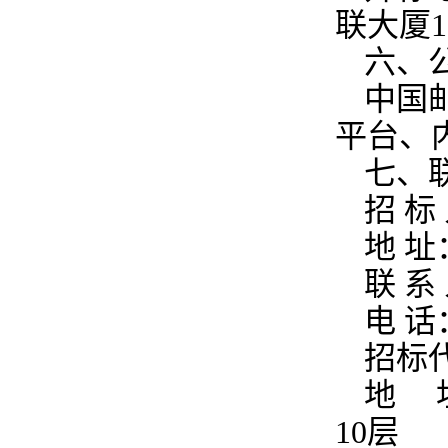
联大厦1
六、
中国
平台、
七、
招 
地 址
联 系
电 话：
招标
地 
10层