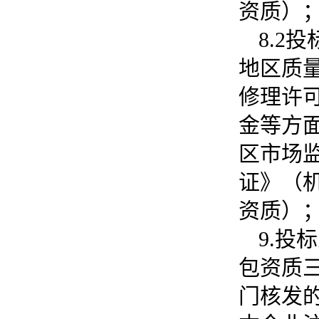
资质）
8.2
投
地区质
修理许
金等方
区市场
证》（
资质）
9.
投标
包资质
门核发