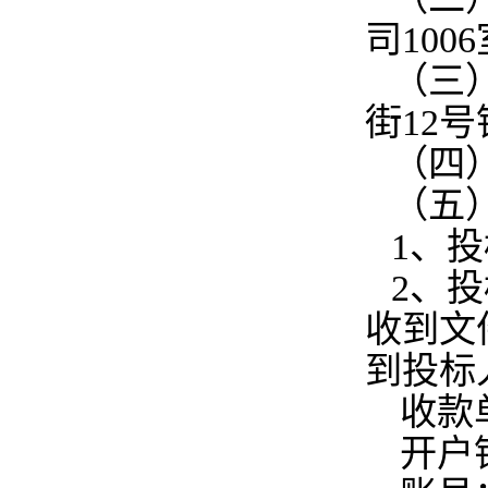
司
1006
（三
街
12
号
（四
（五
1
、投
2
、投
收到文
到投标
收款
开户