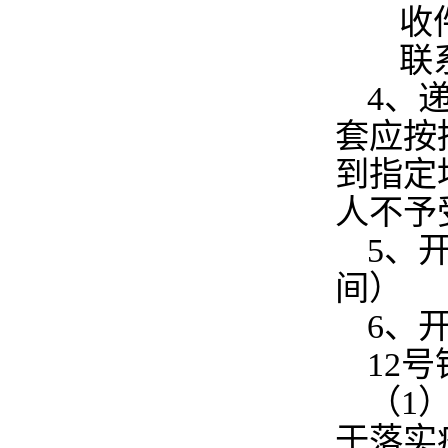
收
联系
4
、
套应按
到指定
人不予
5
、开
间）
6
、
12
（1
于落实