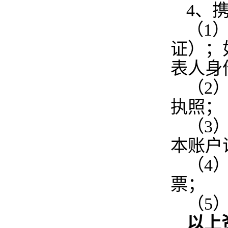
4
、
（1
证）；
表人身
（2
执照；
（
3
本账户
（4
票；
（5
以上