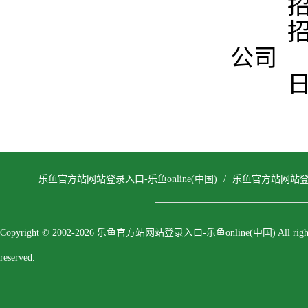
公司
日
乐鱼官方站网站登录入口-乐鱼online(中国)
/
乐鱼官方站网站登录
Copyright © 2002-2026 乐鱼官方站网站登录入口-乐鱼online(中国) All righ
reserved.