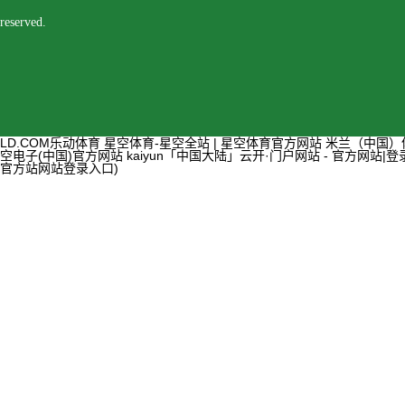
reserved.
LD.COM乐动体育
星空体育-星空全站 | 星空体育官方网站
米兰（中国）体育
空电子(中国)官方网站
kaiyun「中国大陆」云开·门户网站 - 官方网站|
官方站网站登录入口)