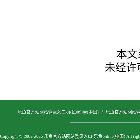
本文
未经许
乐鱼官方站网站登录入口-乐鱼online(中国)
/
乐鱼官方站网站登录
Copyright © 2002-2026 乐鱼官方站网站登录入口-乐鱼online(中国) All righ