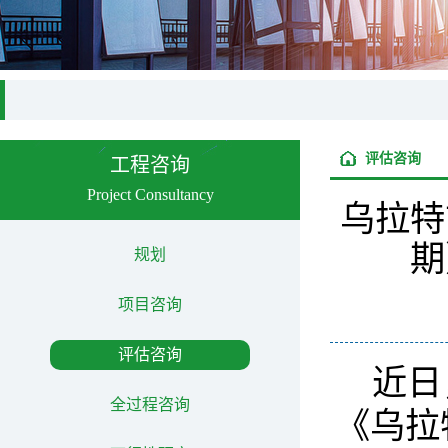
评估咨询
工程咨询
Project Consultancy
乌拉特
期
规划
项目咨询
评估咨询
近日
全过程咨询
《乌拉