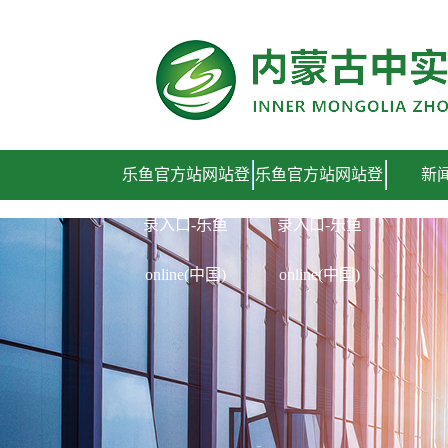
乐鱼官方站网站登录入口
乐鱼官方站网站登
乐鱼官方站网站登
新
录入口-乐鱼
录入口-乐鱼
online(中国)
online(中国)