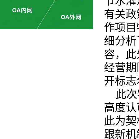
节水灌
有关政
作项目
细分析
容，此
经营期
开标志
此次
高度认
此为契
跟新机