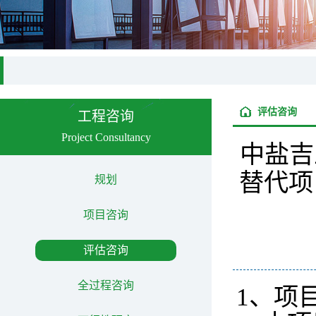
评估咨询
工程咨询
Project Consultancy
中盐吉
替代项
规划
项目咨询
评估咨询
全过程咨询
1、项