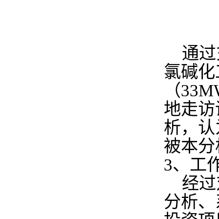
通过
氯碱化
（33
地走访
析，认
被本分
3、工
经过
分析、