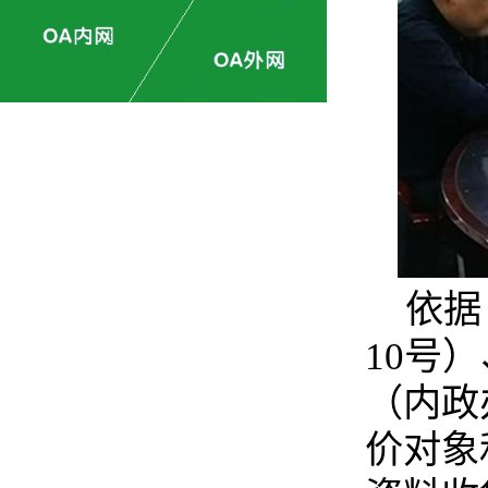
依据
10号
（内政
价对象