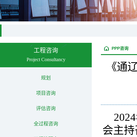
PPP咨询
工程咨询
Project Consultancy
《通辽
规划
项目咨询
评估咨询
20
全过程咨询
会主持