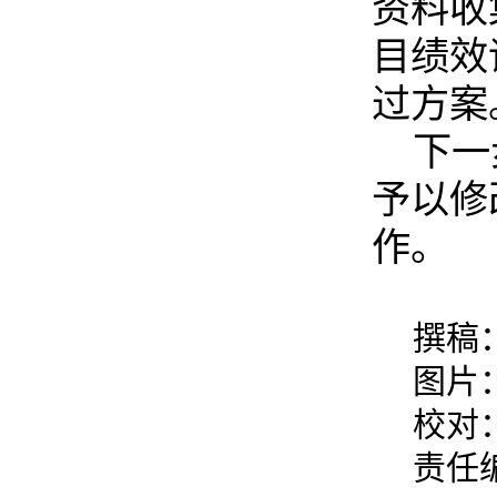
资料收
目绩效
过方案
下一
予以修
作。
撰稿
图片
校对
责任