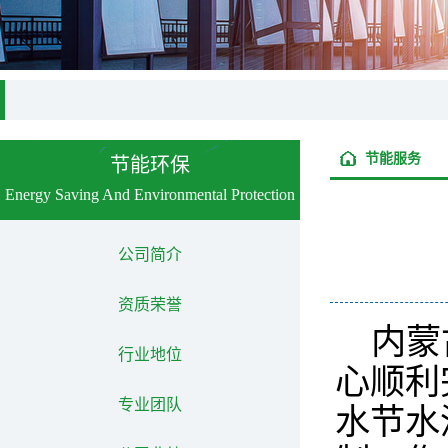
节能服务
节能环保
Energy Saving And Environmental Protection
公司简介
资质荣誉
内蒙
行业地位
心顺利
专业团队
水节水