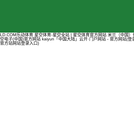
LD.COM乐动体育
星空体育-星空全站 | 星空体育官方网站
米兰（中国）体育
空电子(中国)官方网站
kaiyun「中国大陆」云开·门户网站 - 官方网站|
官方站网站登录入口)