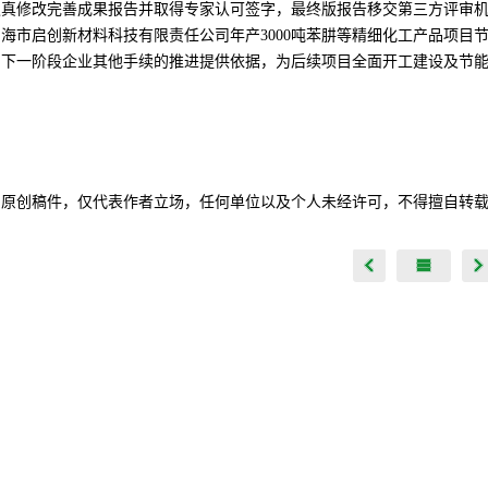
认真修改完善成果报告并取得专家认可签字，最终版报告移交第三方评审
乌海市启创新材料科技有限责任公司年产
3000
吨苯肼等精细化工产品项目
为下一阶段企业其他手续的推进提供依据，为后续项目全面开工建设及节
系原创稿件，仅代表作者立场，任何单位以及个人未经许可，不得擅自转