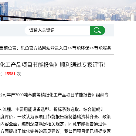
当前位置：
乐鱼官方站网站登录入口
>>节能环保>>节能服务
细化工产品项目节能报告》顺利通过专家评审！
量：
15581
次
公司年产
3000
吨苯肼等精细化工产品项目节能报告
》组织专
艺流程、主要用能设备选型、折标系数选取、综合能耗计
高度评价，一致认为该项目节能报告编制基础资料齐全、政策
制内容全面，编制深度满足相关规定，同意节能报告通过评
等方面提出了优化完善的意见建议，我公司
项目组已根据专家