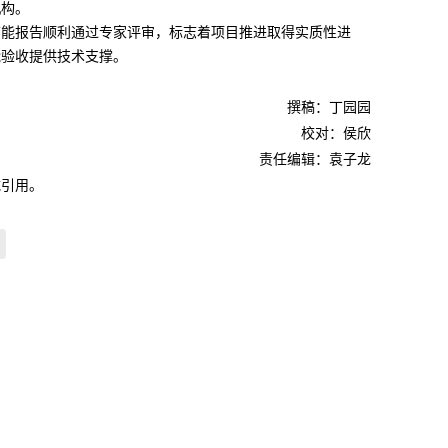
机构。
节能报告顺利通过专家评审，标志着项目推进取得实质性进
能验收提供技术支撑。
撰稿：丁园园
校对：侯欣
责任编辑：袁子龙
载引用。