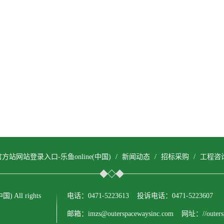
方站网站登录入口-乐鱼online(中国)
/
新闻动态
/
招标采购
/
工程咨
 All rights
电话：0471-5223613 投诉电话：0471-5223607
邮箱：imzs@outerspacewaysinc.com 网址：//outerspa