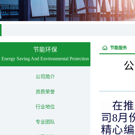
节能服务
节能环保
Energy Saving And Environmental Protection
公
公司简介
资质荣誉
在推
行业地位
司8月
专业团队
精心编