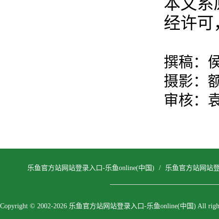
本文系
经许可
撰稿：
摄影：
审核：
乐鱼官方站网站登录入口-乐鱼online(中国)
/
乐鱼官方站网站登录
Copyright © 2002-2026 乐鱼官方站网站登录入口-乐鱼online(中国) All righ