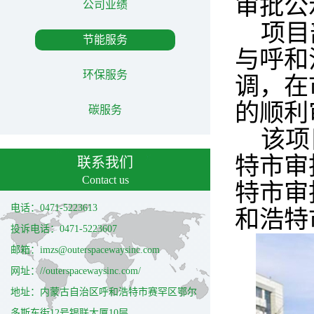
审批公
公司业绩
项目
节能服务
与呼和
环保服务
调，在
的顺利
碳服务
该项
特市审
联系我们
Contact us
特市审
电话：0471-5223613
和浩特
投诉电话：0471-5223607
邮箱：imzs@outerspacewaysinc.com
网址：//outerspacewaysinc.com/
地址：内蒙古自治区呼和浩特市赛罕区鄂尔
多斯东街12号银联大厦10层