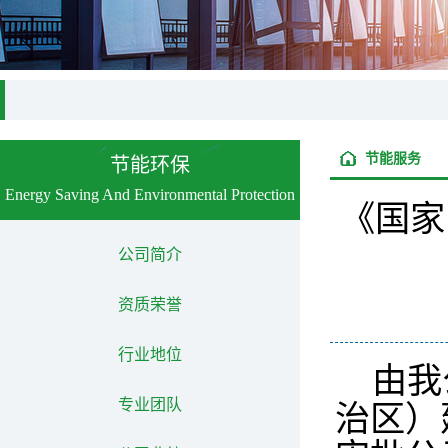
节能服务
节能环保
Energy Saving And Environmental Protection
《国家
公司简介
资质荣誉
行业地位
由我
专业团队
治区）