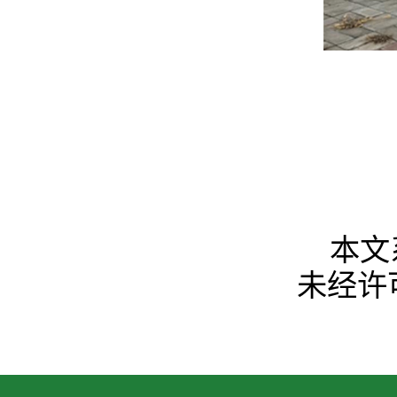
本文
未经许