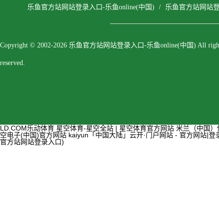
乐鱼官方站网站登录入口-乐鱼online(中国)
/
乐鱼官方站网站登录
Copyright © 2002-2026 乐鱼官方站网站登录入口-乐鱼online(中国) All righ
reserved.
LD.COM乐动体育
星空体育-星空全站 | 星空体育官方网站
米兰（中国）体育
空电子(中国)官方网站
kaiyun「中国大陆」云开·门户网站 - 官方网站|
官方站网站登录入口)