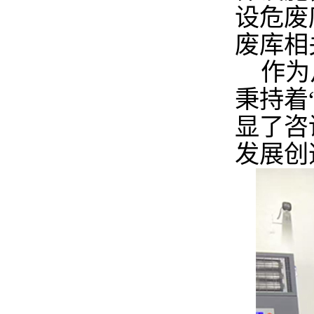
设危废
废库相
作为
秉持着
显了咨
发展创