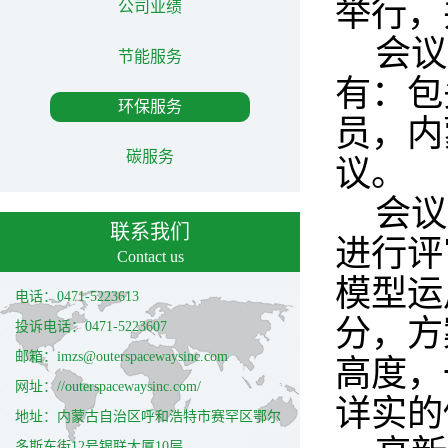
举行，
公司业绩
会议
节能服务
有：包
环保服务
员，内
碳服务
议。
会议
联系我们
进行评
Contact us
模型运
电话：0471-5223613
分，方
投诉电话：0471-5223607
邮箱：imzs@outerspacewaysinc.com
高度，
网址：//outerspacewaysinc.com/
详实的
地址：内蒙古自治区呼和浩特市赛罕区鄂尔
多斯东街12号银联大厦10层