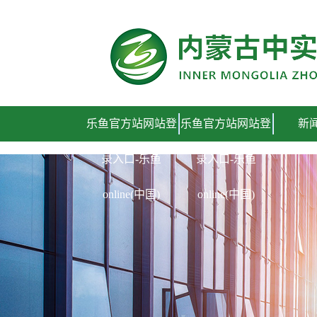
乐鱼官方站网站登录入口
乐鱼官方站网站登
乐鱼官方站网站登
新
录入口-乐鱼
录入口-乐鱼
online(中国)
online(中国)