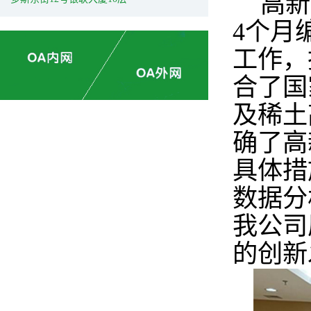
高新
4个月
工作，
合了国
及稀土
确了高
具体措
数据分
我公司
的创新