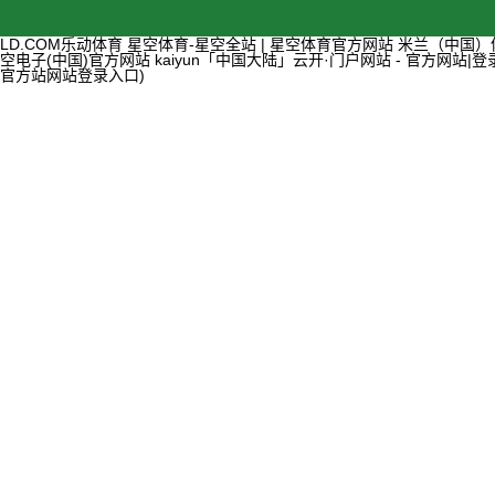
LD.COM乐动体育
星空体育-星空全站 | 星空体育官方网站
米兰（中国）体育
空电子(中国)官方网站
kaiyun「中国大陆」云开·门户网站 - 官方网站|
官方站网站登录入口)