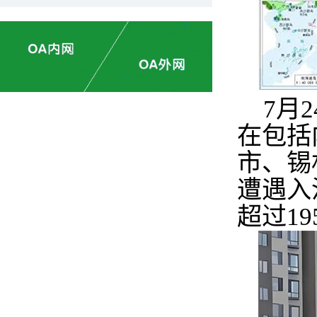
7月
在包括
市、锡
遭遇入
超过1