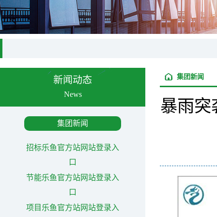
集团新闻
新闻动态
News
暴雨突
集团新闻
招标乐鱼官方站网站登录入
口
节能乐鱼官方站网站登录入
口
项目乐鱼官方站网站登录入