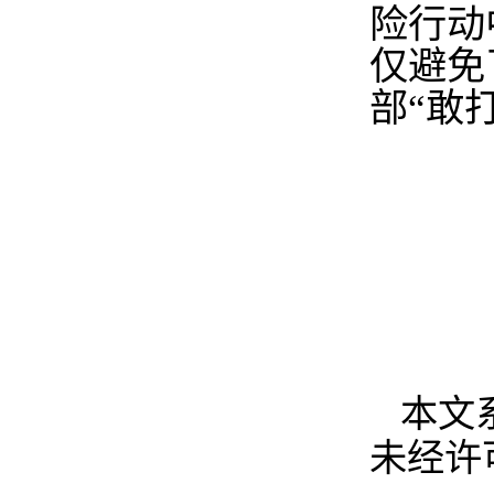
险行动
仅避免
部“敢
本文
未经许