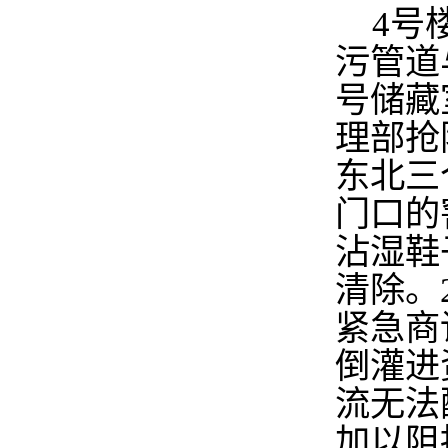
4号
污管道
号储藏
理部抢
东北三
门口的
沾湿鞋
清除。
紧急商
倒灌进
流无法
加以阻