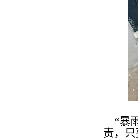
“暴
责，只