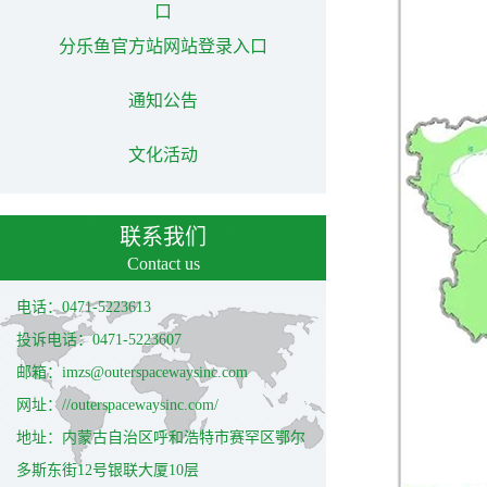
口
分乐鱼官方站网站登录入口
通知公告
文化活动
联系我们
Contact us
电话：0471-5223613
投诉电话：0471-5223607
邮箱：imzs@outerspacewaysinc.com
网址：//outerspacewaysinc.com/
地址：内蒙古自治区呼和浩特市赛罕区鄂尔
多斯东街12号银联大厦10层