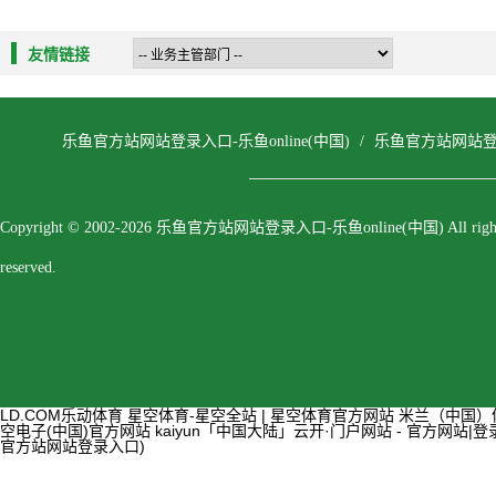
友情链接
乐鱼官方站网站登录入口-乐鱼online(中国)
/
乐鱼官方站网站登录
Copyright © 2002-2026 乐鱼官方站网站登录入口-乐鱼online(中国) All righ
reserved.
LD.COM乐动体育
星空体育-星空全站 | 星空体育官方网站
米兰（中国）体育
空电子(中国)官方网站
kaiyun「中国大陆」云开·门户网站 - 官方网站|
官方站网站登录入口)